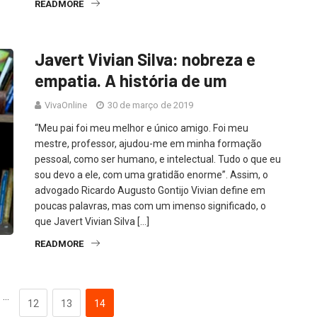
READMORE
Javert Vivian Silva: nobreza e
empatia. A história de um
VivaOnline
30 de março de 2019
“Meu pai foi meu melhor e único amigo. Foi meu
mestre, professor, ajudou-me em minha formação
pessoal, como ser humano, e intelectual. Tudo o que eu
sou devo a ele, com uma gratidão enorme”. Assim, o
advogado Ricardo Augusto Gontijo Vivian define em
poucas palavras, mas com um imenso significado, o
que Javert Vivian Silva […]
READMORE
…
12
13
14