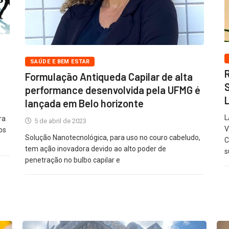
SAÚDE E BEM ESTAR
Formulação Antiqueda Capilar de alta
performance desenvolvida pela UFMG é
lançada em Belo horizonte
L
ra
5 de abril de 2023
V
os
Solução Nanotecnológica, para uso no couro cabeludo,
C
tem ação inovadora devido ao alto poder de
s
penetração no bulbo capilar e