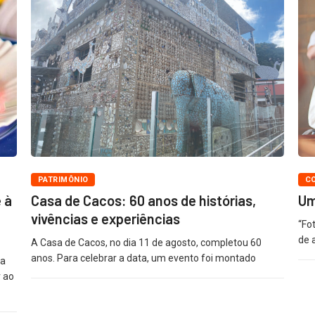
PATRIMÔNIO
C
 à
Casa de Cacos: 60 anos de histórias,
Um
vivências e experiências
“Fo
de 
A Casa de Cacos, no dia 11 de agosto, completou 60
anos. Para celebrar a data, um evento foi montado
da
 ao