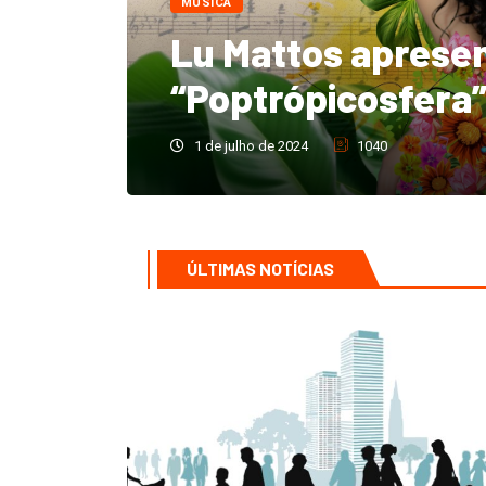
senta seu universo
era” em show que exalta
ÚLTIMAS NOTÍCIAS